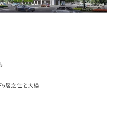
巷
下5層之住宅大樓