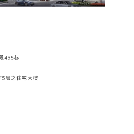
455巷
下5層之住宅大樓