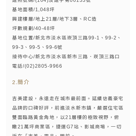
建照號碼/(104)淡建字第00133號
基地面積/1,048坪
興建樓層/地上21層/地下3層、RC造
坪數規劃/40-48坪
基地位置/新北市淡水區崁頂三路99-1、99-2、
99-3、99-5、99-6號
接待中心/新北市淡水區新市三路．崁頂三路口
電話/(02)2805-9966
2.簡介
吉美建設，永遠走在城市最前面。延續信義豪宅
品牌的口碑好評，前進淡水新市鎮，嚴選住宅區
雙面臨路黃金角地，以21層樓的極致視野，俯
瞰21萬坪商業區，捷運G7站、影城商場，一切