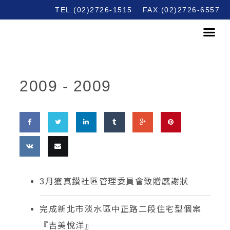
TEL:(02)2726-1515
FAX:(02)2726-6557
2009 -
2009
Share
Share
Share
Share
Share
Pin
on
on
on
on
on
this
Share
Email
3
月獲真鑚社區管理委員會致贈感謝狀
Facebook
Twitter
LinkedIn
Tumblr
Google
on
this
Plus
VK
完成新北市淡水區中正路二段住宅型個案
『吉美悅洋』